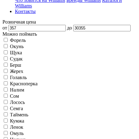
Что ловится на Williams
Бренды Williams
Каталоги
Williams
Контакты
Розничная цена
от
до
Можно поймать
Форель
Окунь
Щука
Судак
Берш
Жерех
Голавль
Красноперка
Налим
Сом
Лосось
Семга
Таймень
Кумжа
Ленок
Омуль