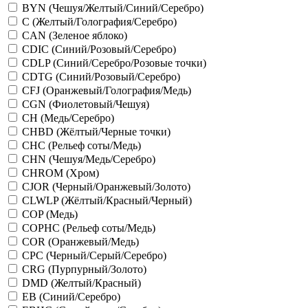
BYN (Чешуя/Желтый/Синий/Серебро)
C (Желтый/Голография/Серебро)
CAN (Зеленое яблоко)
CDIC (Синий/Розовый/Серебро)
CDLP (Синий/Серебро/Розовые точки)
CDTG (Синий/Розовый/Серебро)
CFJ (Оранжевый/Голография/Медь)
CGN (Фиолетовый/Чешуя)
CH (Медь/Серебро)
CHBD (Жёлтый/Черные точки)
CHC (Рельеф соты/Медь)
CHN (Чешуя/Медь/Серебро)
CHROM (Хром)
CJOR (Черный/Оранжевый/Золото)
CLWLP (Жёлтый/Красный/Черный)
COP (Медь)
COPHC (Рельеф соты/Медь)
COR (Оранжевый/Медь)
CPC (Черный/Серый/Серебро)
CRG (Пурпурный/Золото)
DMD (Желтый/Красный)
EB (Синий/Серебро)