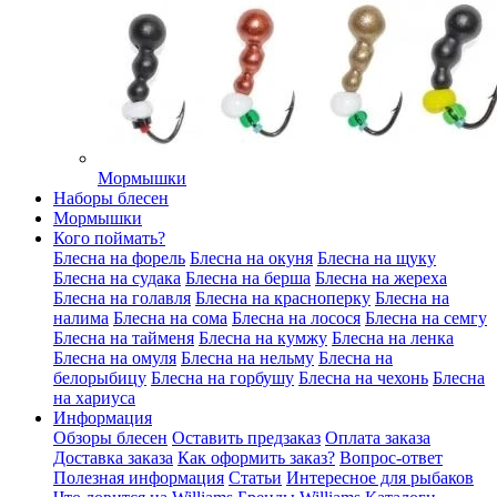
Мормышки
Наборы блесен
Мормышки
Кого поймать?
Блесна на форель
Блесна на окуня
Блесна на щуку
Блесна на судака
Блесна на берша
Блесна на жереха
Блесна на голавля
Блесна на красноперку
Блесна на
налима
Блесна на сома
Блесна на лосося
Блесна на семгу
Блесна на тайменя
Блесна на кумжу
Блесна на ленка
Блесна на омуля
Блесна на нельму
Блесна на
белорыбицу
Блесна на горбушу
Блесна на чехонь
Блесна
на хариуса
Информация
Обзоры блесен
Оставить предзаказ
Оплата заказа
Доставка заказа
Как оформить заказ?
Вопрос-ответ
Полезная информация
Статьи
Интересное для рыбаков