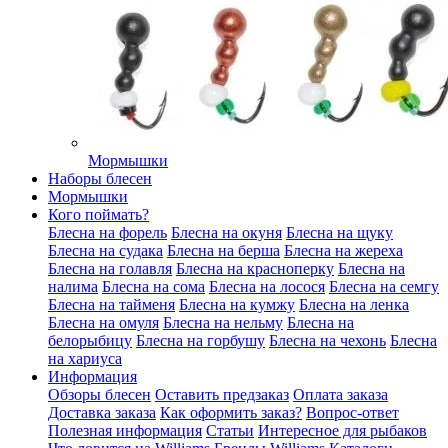
Мормышки
Наборы блесен
Мормышки
Кого поймать?
Блесна на форель
Блесна на окуня
Блесна на щуку
Блесна на судака
Блесна на берша
Блесна на жереха
Блесна на голавля
Блесна на красноперку
Блесна на
налима
Блесна на сома
Блесна на лосося
Блесна на семгу
Блесна на тайменя
Блесна на кумжу
Блесна на ленка
Блесна на омуля
Блесна на нельму
Блесна на
белорыбицу
Блесна на горбушу
Блесна на чехонь
Блесна
на хариуса
Информация
Обзоры блесен
Оставить предзаказ
Оплата заказа
Доставка заказа
Как оформить заказ?
Вопрос-ответ
Полезная информация
Статьи
Интересное для рыбаков