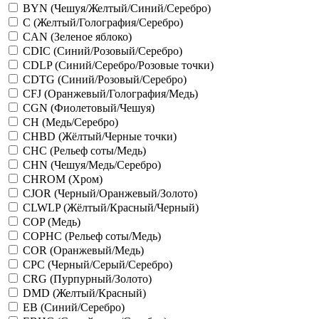
BYN (Чешуя/Желтый/Синий/Серебро)
C (Желтый/Голография/Серебро)
CAN (Зеленое яблоко)
CDIC (Синий/Розовый/Серебро)
CDLP (Синий/Серебро/Розовые точки)
CDTG (Синий/Розовый/Серебро)
CFJ (Оранжевый/Голография/Медь)
CGN (Фиолетовый/Чешуя)
CH (Медь/Серебро)
CHBD (Жёлтый/Черные точки)
CHC (Рельеф соты/Медь)
CHN (Чешуя/Медь/Серебро)
CHROM (Хром)
CJOR (Черный/Оранжевый/Золото)
CLWLP (Жёлтый/Красный/Черный)
COP (Медь)
COPHC (Рельеф соты/Медь)
COR (Оранжевый/Медь)
CPC (Черный/Серый/Серебро)
CRG (Пурпурный/Золото)
DMD (Желтый/Красный)
EB (Синий/Серебро)