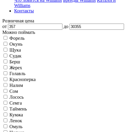
Что ловится на Williams
Бренды Williams
Каталоги
Williams
Контакты
Розничная цена
от
до
Можно поймать
Форель
Окунь
Щука
Судак
Берш
Жерех
Голавль
Красноперка
Налим
Сом
Лосось
Семга
Таймень
Кумжа
Ленок
Омуль