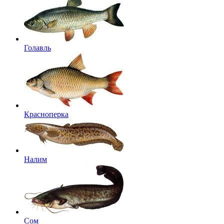
Голавль
Красноперка
Налим
Сом