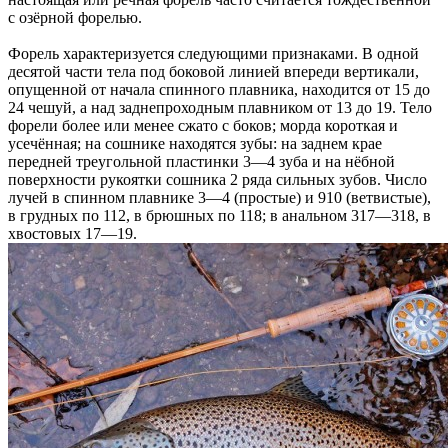
с озёрной форелью.
Форель характеризуется следующими признаками. В одной
десятой части тела под боковой линией впереди вертикали,
опущенной от начала спинного плавника, находится от 15 до
24 чешуй, а над заднепроходным плавником от 13 до 19. Тело
форели более или менее сжато с боков; морда короткая и
усечённая; на сошнике находятся зубы: на заднем крае
передней треугольной пластинки 3—4 зуба и на нёбной
поверхности рукоятки сошника 2 ряда сильных зубов. Число
лучей в спинном плавнике 3—4 (простые) и 910 (ветвистые),
в грудных по 112, в брюшных по 118; в анальном 317—318, в
хвостовых 17—19.