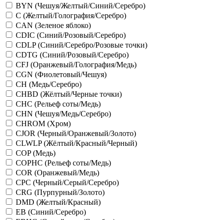
BYN (Чешуя/Желтый/Синий/Серебро)
C (Желтый/Голография/Серебро)
CAN (Зеленое яблоко)
CDIC (Синий/Розовый/Серебро)
CDLP (Синий/Серебро/Розовые точки)
CDTG (Синий/Розовый/Серебро)
CFJ (Оранжевый/Голография/Медь)
CGN (Фиолетовый/Чешуя)
CH (Медь/Серебро)
CHBD (Жёлтый/Черные точки)
CHC (Рельеф соты/Медь)
CHN (Чешуя/Медь/Серебро)
CHROM (Хром)
CJOR (Черный/Оранжевый/Золото)
CLWLP (Жёлтый/Красный/Черный)
COP (Медь)
COPHC (Рельеф соты/Медь)
COR (Оранжевый/Медь)
CPC (Черный/Серый/Серебро)
CRG (Пурпурный/Золото)
DMD (Желтый/Красный)
EB (Синий/Серебро)