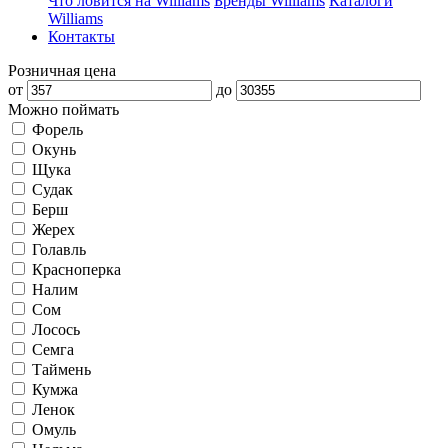
Что ловится на Williams
Бренды Williams
Каталоги
Williams
Контакты
Розничная цена
от
до
Можно поймать
Форель
Окунь
Щука
Судак
Берш
Жерех
Голавль
Красноперка
Налим
Сом
Лосось
Семга
Таймень
Кумжа
Ленок
Омуль