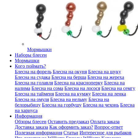
Мормышки
Наборы блесен
Мормышки
Кого поймать?
Блесна на форель
Блесна на окуня
Блесна на щуку
Блесна на судака
Блесна на берша
Блесна на жереха
Блесна на голавля
Блесна на красноперку
Блесна на
налима
Блесна на сома
Блесна на лосося
Блесна на семгу
Блесна на тайменя
Блесна на кумжу
Блесна на ленка
Блесна на омуля
Блесна на нельму
Блесна на
белорыбицу
Блесна на горбушу
Блесна на чехонь
Блесна
на хариуса
Информация
Обзоры блесен
Оставить предзаказ
Оплата заказа
Доставка заказа
Как оформить заказ?
Вопрос-ответ
Полезная информация
Статьи
Интересное для рыбаков