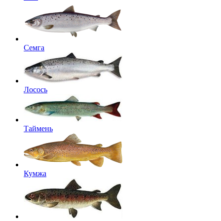
Семга
Лосось
Таймень
Кумжа