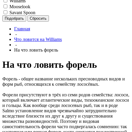
Williams
Mooselook
Savant Spoon
Подобрать
Сбросить
Главная
-
Что ловится на Williams
-
На что ловить форель
На что ловить форель
Форель - общее название нескольких пресноводных видов и
форм рыб, относящихся к семейству лососёвых.
Форели присутствуют в трёх из семи родов семейства: лососи,
который включает атлантические виды, тихоокеанские лососи
и гольцы. Как вообще среди лососевых рыб, так и в роде
Salmo установление видов чрезвычайно затруднительно
вследствие близости их друг к другу и существования
множества разновидностей. Поэтому и видовая
самостоятельность форели часто подвергалась сомнению: так
настоящая или речная форель часто считается тождественной