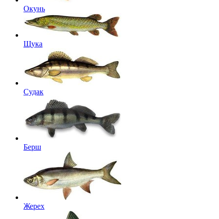
Окунь
Щука
Судак
Берш
Жерех