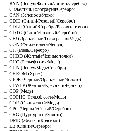
BYN (Чешуя/Желтый/Синий/Серебро)
C (Желтый/Голография/Серебро)
CAN (Зеленое яблоко)
CDIC (Синий/Розовый/Серебро)
CDLP (Синий/Серебро/Розовые точки)
CDTG (Синий/Розовый/Серебро)
CFJ (Оранжевый/Голография/Медь)
CGN (Фиолетовый/Чешуя)
CH (Медь/Серебро)
CHBD (Жёлтый/Черные точки)
CHC (Рельеф соты/Медь)
CHN (Чешуя/Медь/Серебро)
CHROM (Хром)
CJOR (Черный/Оранжевый/Золото)
CLWLP (Жёлтый/Красный/Черный)
COP (Медь)
COPHC (Рельеф соты/Медь)
COR (Оранжевый/Медь)
CPC (Черный/Серый/Серебро)
CRG (Пурпурный/Золото)
DMD (Желтый/Красный)
EB (Синий/Серебро)