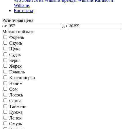
Что ловится на Williams
Бренды Williams
Каталоги
Williams
Контакты
Розничная цена
от
до
Можно поймать
Форель
Окунь
Щука
Судак
Берш
Жерех
Голавль
Красноперка
Налим
Сом
Лосось
Семга
Таймень
Кумжа
Ленок
Омуль