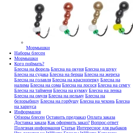
Мормышки
Наборы блесен
Мормышки
Кого поймать?
Блесна на форель
Блесна на окуня
Блесна на щуку
Блесна на судака
Блесна на берша
Блесна на жереха
Блесна на голавля
Блесна на красноперку
Блесна на
налима
Блесна на сома
Блесна на лосося
Блесна на семгу
Блесна на тайменя
Блесна на кумжу
Блесна на ленка
Блесна на омуля
Блесна на нельму
Блесна на
белорыбицу
Блесна на горбушу
Блесна на чехонь
Блесна
на хариуса
Информация
Обзоры блесен
Оставить предзаказ
Оплата заказа
Доставка заказа
Как оформить заказ?
Вопрос-ответ
Полезная информация
Статьи
Интересное для рыбаков