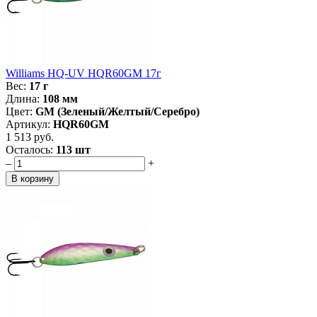
Williams HQ-UV HQR60GM 17г
Вес:
17 г
Длина:
108 мм
Цвет:
GM (Зеленый/Желтый/Серебро)
Артикул:
HQR60GM
1 513 руб.
Осталось:
113 шт
–
+