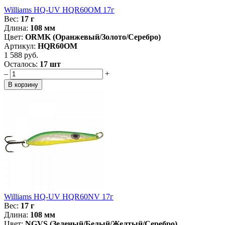
Williams HQ-UV HQR60OM 17г
Вес:
17 г
Длина:
108 мм
Цвет:
ORMK (Оранжевый/Золото/Серебро)
Артикул:
HQR60OM
1 588 руб.
Осталось:
17 шт
–
+
Williams HQ-UV HQR60NV 17г
Вес:
17 г
Длина:
108 мм
Цвет:
NGVS (Зеленый/Белый/Желтый/Серебро)