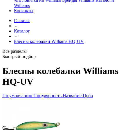
Что ловится на Williams
Бренды Williams
Каталоги
Williams
Контакты
Главная
-
Каталог
-
Блесны колебалки Williams HQ-UV
Все разделы
Быстрый подбор
Блесны колебалки Williams
HQ-UV
По умолчанию
Популярность
Название
Цена