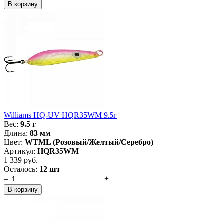
Williams HQ-UV HQR35WM 9.5г
Вес:
9.5 г
Длина:
83 мм
Цвет:
WTML (Розовый/Желтый/Серебро)
Артикул:
HQR35WM
1 339 руб.
Осталось:
12 шт
–
+