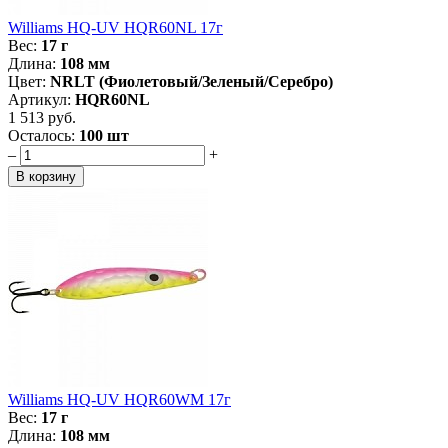
Williams HQ-UV HQR60NL 17г
Вес:
17 г
Длина:
108 мм
Цвет:
NRLT (Фиолетовый/Зеленый/Серебро)
Артикул:
HQR60NL
1 513 руб.
Осталось:
100 шт
–
+
Williams HQ-UV HQR60WM 17г
Вес:
17 г
Длина:
108 мм