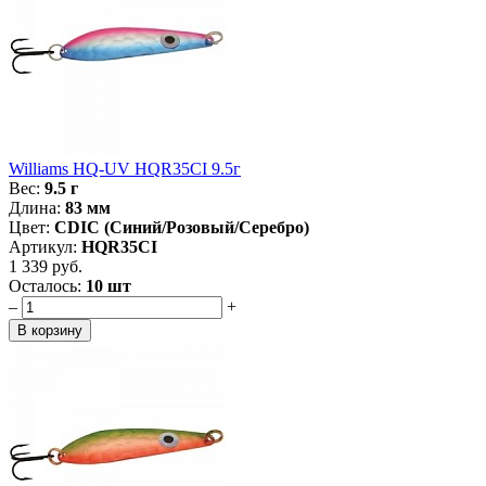
Williams HQ-UV HQR35CI 9.5г
Вес:
9.5 г
Длина:
83 мм
Цвет:
CDIC (Синий/Розовый/Серебро)
Артикул:
HQR35CI
1 339 руб.
Осталось:
10 шт
–
+