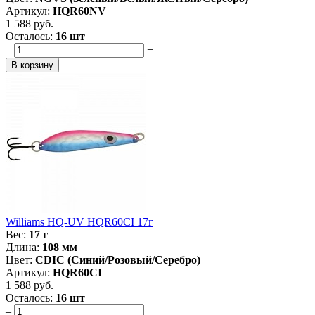
Артикул:
HQR60NV
1 588 руб.
Осталось:
16 шт
–
+
Williams HQ-UV HQR60CI 17г
Вес:
17 г
Длина:
108 мм
Цвет:
CDIC (Синий/Розовый/Серебро)
Артикул:
HQR60CI
1 588 руб.
Осталось:
16 шт
–
+