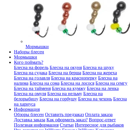
Мормышки
Наборы блесен
Мормышки
Кого поймать?
Блесна на форель
Блесна на окуня
Блесна на щуку
Блесна на судака
Блесна на берша
Блесна на жереха
Блесна на голавля
Блесна на красноперку
Блесна на
налима
Блесна на сома
Блесна на лосося
Блесна на семгу
Блесна на тайменя
Блесна на кумжу
Блесна на ленка
Блесна на омуля
Блесна на нельму
Блесна на
белорыбицу
Блесна на горбушу
Блесна на чехонь
Блесна
на хариуса
Информация
Обзоры блесен
Оставить предзаказ
Оплата заказа
Доставка заказа
Как оформить заказ?
Вопрос-ответ
Полезная информация
Статьи
Интересное для рыбаков