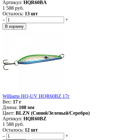
Артикул:
HQR60BA
1 588 руб.
Осталось:
13 шт
–
+
Williams HQ-UV HQR60BZ 17г
Вес:
17 г
Длина:
108 мм
Цвет:
BLZN (Синий/Зеленый/Серебро)
Артикул:
HQR60BZ
1 588 руб.
Осталось:
12 шт
–
+