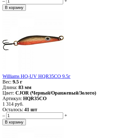
–
+
Williams HQ-UV HQR35CO 9.5г
Вес:
9.5 г
Длина:
83 мм
Цвет:
CJOR (Черный/Оранжевый/Золото)
Артикул:
HQR35CO
1 314 руб.
Осталось:
41 шт
–
+