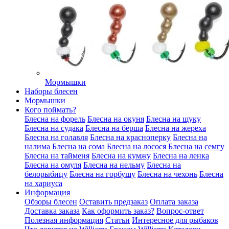
Мормышки
Наборы блесен
Мормышки
Кого поймать?
Блесна на форель
Блесна на окуня
Блесна на щуку
Блесна на судака
Блесна на берша
Блесна на жереха
Блесна на голавля
Блесна на красноперку
Блесна на
налима
Блесна на сома
Блесна на лосося
Блесна на семгу
Блесна на тайменя
Блесна на кумжу
Блесна на ленка
Блесна на омуля
Блесна на нельму
Блесна на
белорыбицу
Блесна на горбушу
Блесна на чехонь
Блесна
на хариуса
Информация
Обзоры блесен
Оставить предзаказ
Оплата заказа
Доставка заказа
Как оформить заказ?
Вопрос-ответ
Полезная информация
Статьи
Интересное для рыбаков