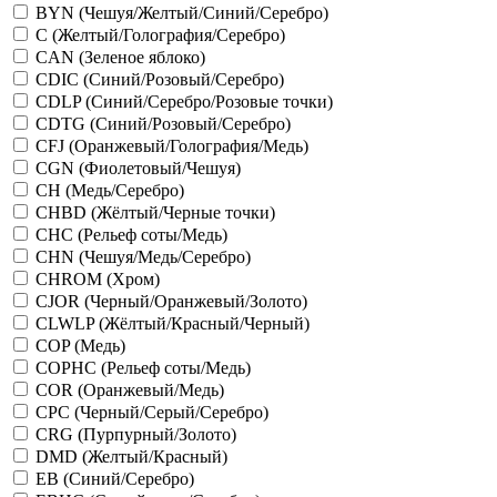
BYN (Чешуя/Желтый/Синий/Серебро)
C (Желтый/Голография/Серебро)
CAN (Зеленое яблоко)
CDIC (Синий/Розовый/Серебро)
CDLP (Синий/Серебро/Розовые точки)
CDTG (Синий/Розовый/Серебро)
CFJ (Оранжевый/Голография/Медь)
CGN (Фиолетовый/Чешуя)
CH (Медь/Серебро)
CHBD (Жёлтый/Черные точки)
CHC (Рельеф соты/Медь)
CHN (Чешуя/Медь/Серебро)
CHROM (Хром)
CJOR (Черный/Оранжевый/Золото)
CLWLP (Жёлтый/Красный/Черный)
COP (Медь)
COPHC (Рельеф соты/Медь)
COR (Оранжевый/Медь)
CPC (Черный/Серый/Серебро)
CRG (Пурпурный/Золото)
DMD (Желтый/Красный)
EB (Синий/Серебро)