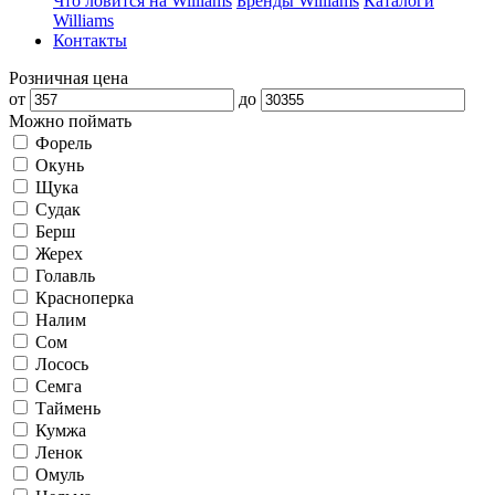
Что ловится на Williams
Бренды Williams
Каталоги
Williams
Контакты
Розничная цена
от
до
Можно поймать
Форель
Окунь
Щука
Судак
Берш
Жерех
Голавль
Красноперка
Налим
Сом
Лосось
Семга
Таймень
Кумжа
Ленок
Омуль