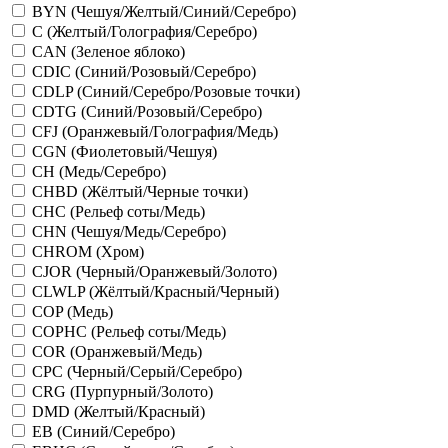
BYN (Чешуя/Желтый/Синий/Серебро)
C (Желтый/Голография/Серебро)
CAN (Зеленое яблоко)
CDIC (Синий/Розовый/Серебро)
CDLP (Синий/Серебро/Розовые точки)
CDTG (Синий/Розовый/Серебро)
CFJ (Оранжевый/Голография/Медь)
CGN (Фиолетовый/Чешуя)
CH (Медь/Серебро)
CHBD (Жёлтый/Черные точки)
CHC (Рельеф соты/Медь)
CHN (Чешуя/Медь/Серебро)
CHROM (Хром)
CJOR (Черный/Оранжевый/Золото)
CLWLP (Жёлтый/Красный/Черный)
COP (Медь)
COPHC (Рельеф соты/Медь)
COR (Оранжевый/Медь)
CPC (Черный/Серый/Серебро)
CRG (Пурпурный/Золото)
DMD (Желтый/Красный)
EB (Синий/Серебро)