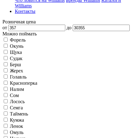
Что ловится на Williams
Бренды Williams
Каталоги
Williams
Контакты
Розничная цена
от
до
Можно поймать
Форель
Окунь
Щука
Судак
Берш
Жерех
Голавль
Красноперка
Налим
Сом
Лосось
Семга
Таймень
Кумжа
Ленок
Омуль