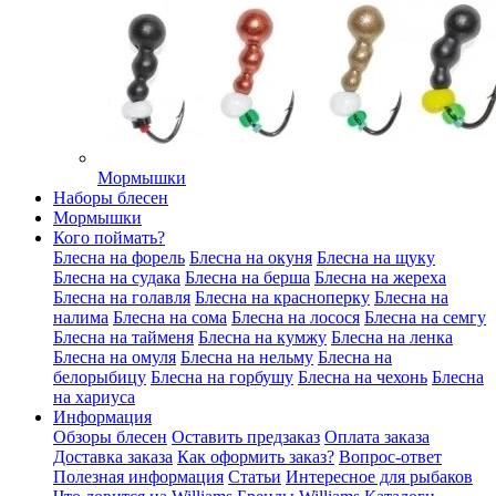
Мормышки
Наборы блесен
Мормышки
Кого поймать?
Блесна на форель
Блесна на окуня
Блесна на щуку
Блесна на судака
Блесна на берша
Блесна на жереха
Блесна на голавля
Блесна на красноперку
Блесна на
налима
Блесна на сома
Блесна на лосося
Блесна на семгу
Блесна на тайменя
Блесна на кумжу
Блесна на ленка
Блесна на омуля
Блесна на нельму
Блесна на
белорыбицу
Блесна на горбушу
Блесна на чехонь
Блесна
на хариуса
Информация
Обзоры блесен
Оставить предзаказ
Оплата заказа
Доставка заказа
Как оформить заказ?
Вопрос-ответ
Полезная информация
Статьи
Интересное для рыбаков