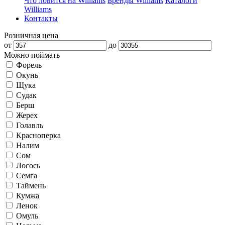
Что ловится на Williams
Бренды Williams
Каталоги
Williams
Контакты
Розничная цена
от
до
Можно поймать
Форель
Окунь
Щука
Судак
Берш
Жерех
Голавль
Красноперка
Налим
Сом
Лосось
Семга
Таймень
Кумжа
Ленок
Омуль