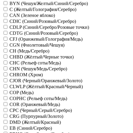
BYN (Чешуя/Желтый/Синий/Серебро)
C (Желтый/Голография/Серебро)
CAN (Зеленое яблоко)
CDIC (Синий/Розовый/Серебро)
CDLP (Синий/Серебро/Розовые точки)
CDTG (Синий/Розовый/Серебро)
CFJ (Оранжевый/Голография/Медь)
CGN (Фиолетовый/Чешуя)
CH (Медь/Серебро)
CHBD (Жёлтый/Черные точки)
CHC (Рельеф соты/Медь)
CHN (Чешуя/Медь/Серебро)
CHROM (Хром)
CJOR (Черный/Оранжевый/Золото)
CLWLP (Жёлтый/Красный/Черный)
COP (Медь)
COPHC (Рельеф соты/Медь)
COR (Оранжевый/Медь)
CPC (Черный/Серый/Серебро)
CRG (Пурпурный/Золото)
DMD (Желтый/Красный)
EB (Синий/Серебро)