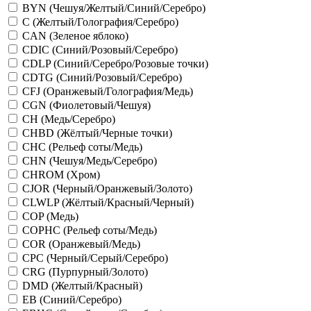
BYN (Чешуя/Желтый/Синий/Серебро)
C (Желтый/Голография/Серебро)
CAN (Зеленое яблоко)
CDIC (Синий/Розовый/Серебро)
CDLP (Синий/Серебро/Розовые точки)
CDTG (Синий/Розовый/Серебро)
CFJ (Оранжевый/Голография/Медь)
CGN (Фиолетовый/Чешуя)
CH (Медь/Серебро)
CHBD (Жёлтый/Черные точки)
CHC (Рельеф соты/Медь)
CHN (Чешуя/Медь/Серебро)
CHROM (Хром)
CJOR (Черный/Оранжевый/Золото)
CLWLP (Жёлтый/Красный/Черный)
COP (Медь)
COPHC (Рельеф соты/Медь)
COR (Оранжевый/Медь)
CPC (Черный/Серый/Серебро)
CRG (Пурпурный/Золото)
DMD (Желтый/Красный)
EB (Синий/Серебро)