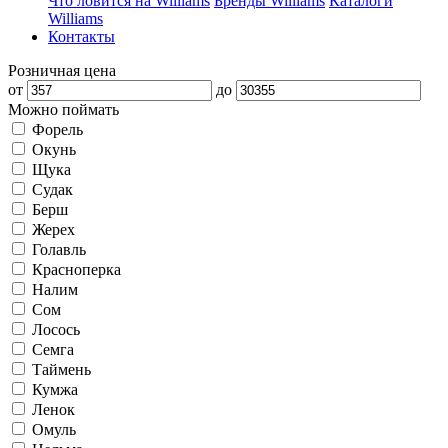
Что ловится на Williams
Бренды Williams
Каталоги
Williams
Контакты
Розничная цена
от
до
Можно поймать
Форель
Окунь
Щука
Судак
Берш
Жерех
Голавль
Красноперка
Налим
Сом
Лосось
Семга
Таймень
Кумжа
Ленок
Омуль