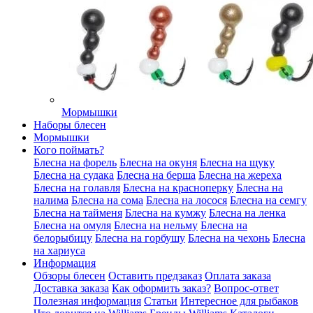
Мормышки
Наборы блесен
Мормышки
Кого поймать?
Блесна на форель
Блесна на окуня
Блесна на щуку
Блесна на судака
Блесна на берша
Блесна на жереха
Блесна на голавля
Блесна на красноперку
Блесна на
налима
Блесна на сома
Блесна на лосося
Блесна на семгу
Блесна на тайменя
Блесна на кумжу
Блесна на ленка
Блесна на омуля
Блесна на нельму
Блесна на
белорыбицу
Блесна на горбушу
Блесна на чехонь
Блесна
на хариуса
Информация
Обзоры блесен
Оставить предзаказ
Оплата заказа
Доставка заказа
Как оформить заказ?
Вопрос-ответ
Полезная информация
Статьи
Интересное для рыбаков