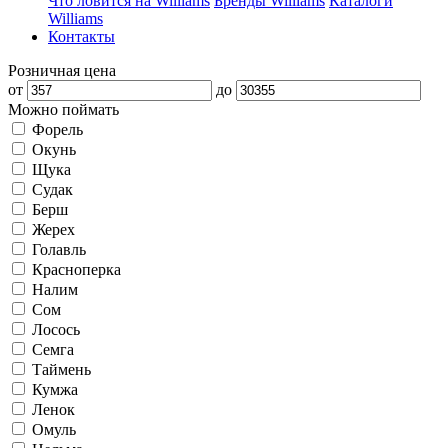
Что ловится на Williams
Бренды Williams
Каталоги
Williams
Контакты
Розничная цена
от
до
Можно поймать
Форель
Окунь
Щука
Судак
Берш
Жерех
Голавль
Красноперка
Налим
Сом
Лосось
Семга
Таймень
Кумжа
Ленок
Омуль