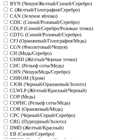
BYN (Чешуя/Желтый/Синий/Серебро)
C (Желтый/Голография/Серебро)
CAN (Зеленое яблоко)
CDIC (Синий/Розовый/Серебро)
CDLP (Синий/Серебро/Розовые точки)
CDTG (Синий/Розовый/Серебро)
CFJ (Оранжевый/Голография/Медь)
CGN (Фиолетовый/Чешуя)
CH (Медь/Серебро)
CHBD (Жёлтый/Черные точки)
CHC (Рельеф соты/Медь)
CHN (Чешуя/Медь/Серебро)
CHROM (Хром)
CJOR (Черный/Оранжевый/Золото)
CLWLP (Жёлтый/Красный/Черный)
COP (Медь)
COPHC (Рельеф соты/Медь)
COR (Оранжевый/Медь)
CPC (Черный/Серый/Серебро)
CRG (Пурпурный/Золото)
DMD (Желтый/Красный)
EB (Синий/Серебро)