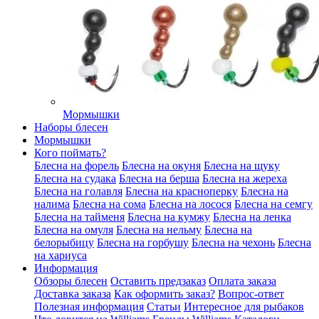
Мормышки
Наборы блесен
Мормышки
Кого поймать?
Блесна на форель
Блесна на окуня
Блесна на щуку
Блесна на судака
Блесна на берша
Блесна на жереха
Блесна на голавля
Блесна на красноперку
Блесна на
налима
Блесна на сома
Блесна на лосося
Блесна на семгу
Блесна на тайменя
Блесна на кумжу
Блесна на ленка
Блесна на омуля
Блесна на нельму
Блесна на
белорыбицу
Блесна на горбушу
Блесна на чехонь
Блесна
на хариуса
Информация
Обзоры блесен
Оставить предзаказ
Оплата заказа
Доставка заказа
Как оформить заказ?
Вопрос-ответ
Полезная информация
Статьи
Интересное для рыбаков