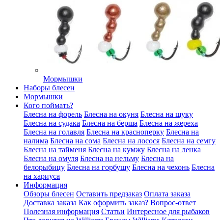
Мормышки
Наборы блесен
Мормышки
Кого поймать?
Блесна на форель
Блесна на окуня
Блесна на щуку
Блесна на судака
Блесна на берша
Блесна на жереха
Блесна на голавля
Блесна на красноперку
Блесна на
налима
Блесна на сома
Блесна на лосося
Блесна на семгу
Блесна на тайменя
Блесна на кумжу
Блесна на ленка
Блесна на омуля
Блесна на нельму
Блесна на
белорыбицу
Блесна на горбушу
Блесна на чехонь
Блесна
на хариуса
Информация
Обзоры блесен
Оставить предзаказ
Оплата заказа
Доставка заказа
Как оформить заказ?
Вопрос-ответ
Полезная информация
Статьи
Интересное для рыбаков