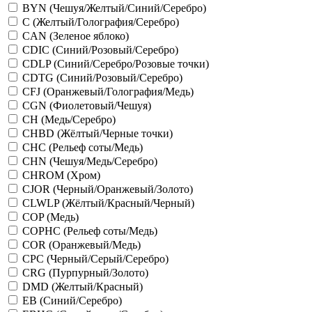
BYN (Чешуя/Желтый/Синий/Серебро)
C (Желтый/Голография/Серебро)
CAN (Зеленое яблоко)
CDIC (Синий/Розовый/Серебро)
CDLP (Синий/Серебро/Розовые точки)
CDTG (Синий/Розовый/Серебро)
CFJ (Оранжевый/Голография/Медь)
CGN (Фиолетовый/Чешуя)
CH (Медь/Серебро)
CHBD (Жёлтый/Черные точки)
CHC (Рельеф соты/Медь)
CHN (Чешуя/Медь/Серебро)
CHROM (Хром)
CJOR (Черный/Оранжевый/Золото)
CLWLP (Жёлтый/Красный/Черный)
COP (Медь)
COPHC (Рельеф соты/Медь)
COR (Оранжевый/Медь)
CPC (Черный/Серый/Серебро)
CRG (Пурпурный/Золото)
DMD (Желтый/Красный)
EB (Синий/Серебро)