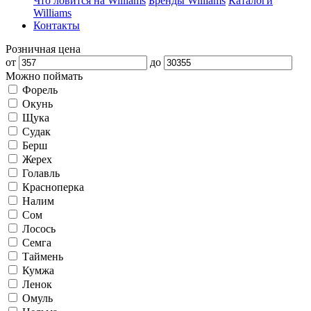
Что ловится на Williams
Бренды Williams
Каталоги
Williams
Контакты
Розничная цена
от
до
Можно поймать
Форель
Окунь
Щука
Судак
Берш
Жерех
Голавль
Красноперка
Налим
Сом
Лосось
Семга
Таймень
Кумжа
Ленок
Омуль