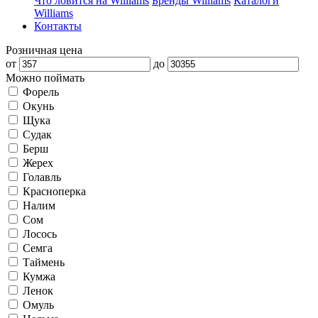
Что ловится на Williams
Бренды Williams
Каталоги
Williams
Контакты
Розничная цена
от
до
Можно поймать
Форель
Окунь
Щука
Судак
Берш
Жерех
Голавль
Красноперка
Налим
Сом
Лосось
Семга
Таймень
Кумжа
Ленок
Омуль