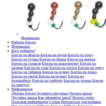
Мормышки
Наборы блесен
Мормышки
Кого поймать?
Блесна на форель
Блесна на окуня
Блесна на щуку
Блесна на судака
Блесна на берша
Блесна на жереха
Блесна на голавля
Блесна на красноперку
Блесна на
налима
Блесна на сома
Блесна на лосося
Блесна на семгу
Блесна на тайменя
Блесна на кумжу
Блесна на ленка
Блесна на омуля
Блесна на нельму
Блесна на
белорыбицу
Блесна на горбушу
Блесна на чехонь
Блесна
на хариуса
Информация
Обзоры блесен
Оставить предзаказ
Оплата заказа
Доставка заказа
Как оформить заказ?
Вопрос-ответ
Полезная информация
Статьи
Интересное для рыбаков