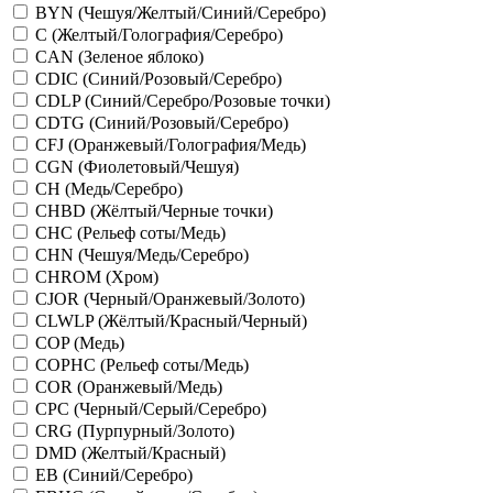
BYN (Чешуя/Желтый/Синий/Серебро)
C (Желтый/Голография/Серебро)
CAN (Зеленое яблоко)
CDIC (Синий/Розовый/Серебро)
CDLP (Синий/Серебро/Розовые точки)
CDTG (Синий/Розовый/Серебро)
CFJ (Оранжевый/Голография/Медь)
CGN (Фиолетовый/Чешуя)
CH (Медь/Серебро)
CHBD (Жёлтый/Черные точки)
CHC (Рельеф соты/Медь)
CHN (Чешуя/Медь/Серебро)
CHROM (Хром)
CJOR (Черный/Оранжевый/Золото)
CLWLP (Жёлтый/Красный/Черный)
COP (Медь)
COPHC (Рельеф соты/Медь)
COR (Оранжевый/Медь)
CPC (Черный/Серый/Серебро)
CRG (Пурпурный/Золото)
DMD (Желтый/Красный)
EB (Синий/Серебро)