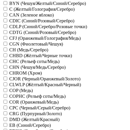
BYN (Чешуя/Желтый/Синий/Серебро)
C (Желтый/Голография/Серебро)
CAN (Зеленое яблоко)
CDIC (Синий/Розовый/Серебро)
CDLP (Синий/Серебро/Розовые точки)
CDTG (Синий/Розовый/Серебро)
CFJ (Оранжевый/Голография/Медь)
CGN (Фиолетовый/Чешуя)
CH (Медь/Серебро)
CHBD (Жёлтый/Черные точки)
CHC (Рельеф соты/Медь)
CHN (Чешуя/Медь/Серебро)
CHROM (Хром)
CJOR (Черный/Оранжевый/Золото)
CLWLP (Жёлтый/Красный/Черный)
COP (Медь)
COPHC (Рельеф соты/Медь)
COR (Оранжевый/Медь)
CPC (Черный/Серый/Серебро)
CRG (Пурпурный/Золото)
DMD (Желтый/Красный)
EB (Синий/Серебро)