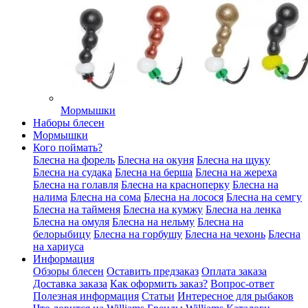
Мормышки
Наборы блесен
Мормышки
Кого поймать?
Блесна на форель
Блесна на окуня
Блесна на щуку
Блесна на судака
Блесна на берша
Блесна на жереха
Блесна на голавля
Блесна на красноперку
Блесна на
налима
Блесна на сома
Блесна на лосося
Блесна на семгу
Блесна на тайменя
Блесна на кумжу
Блесна на ленка
Блесна на омуля
Блесна на нельму
Блесна на
белорыбицу
Блесна на горбушу
Блесна на чехонь
Блесна
на хариуса
Информация
Обзоры блесен
Оставить предзаказ
Оплата заказа
Доставка заказа
Как оформить заказ?
Вопрос-ответ
Полезная информация
Статьи
Интересное для рыбаков