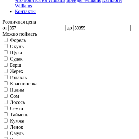
Что ловится на Williams
Бренды Williams
Каталоги
Williams
Контакты
Розничная цена
от
до
Можно поймать
Форель
Окунь
Щука
Судак
Берш
Жерех
Голавль
Красноперка
Налим
Сом
Лосось
Семга
Таймень
Кумжа
Ленок
Омуль