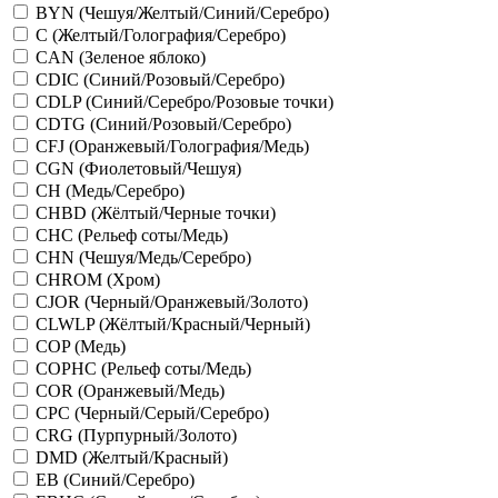
BYN (Чешуя/Желтый/Синий/Серебро)
C (Желтый/Голография/Серебро)
CAN (Зеленое яблоко)
CDIC (Синий/Розовый/Серебро)
CDLP (Синий/Серебро/Розовые точки)
CDTG (Синий/Розовый/Серебро)
CFJ (Оранжевый/Голография/Медь)
CGN (Фиолетовый/Чешуя)
CH (Медь/Серебро)
CHBD (Жёлтый/Черные точки)
CHC (Рельеф соты/Медь)
CHN (Чешуя/Медь/Серебро)
CHROM (Хром)
CJOR (Черный/Оранжевый/Золото)
CLWLP (Жёлтый/Красный/Черный)
COP (Медь)
COPHC (Рельеф соты/Медь)
COR (Оранжевый/Медь)
CPC (Черный/Серый/Серебро)
CRG (Пурпурный/Золото)
DMD (Желтый/Красный)
EB (Синий/Серебро)