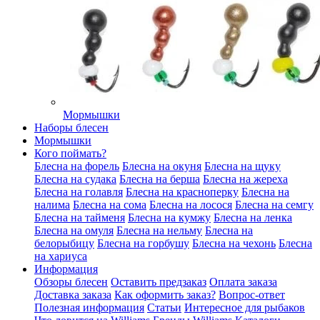
Мормышки
Наборы блесен
Мормышки
Кого поймать?
Блесна на форель
Блесна на окуня
Блесна на щуку
Блесна на судака
Блесна на берша
Блесна на жереха
Блесна на голавля
Блесна на красноперку
Блесна на
налима
Блесна на сома
Блесна на лосося
Блесна на семгу
Блесна на тайменя
Блесна на кумжу
Блесна на ленка
Блесна на омуля
Блесна на нельму
Блесна на
белорыбицу
Блесна на горбушу
Блесна на чехонь
Блесна
на хариуса
Информация
Обзоры блесен
Оставить предзаказ
Оплата заказа
Доставка заказа
Как оформить заказ?
Вопрос-ответ
Полезная информация
Статьи
Интересное для рыбаков