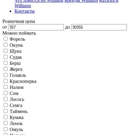
Что ловится на Williams
Бренды Williams
Каталоги
Williams
Контакты
Розничная цена
от
до
Можно поймать
Форель
Окунь
Щука
Судак
Берш
Жерех
Голавль
Красноперка
Налим
Сом
Лосось
Семга
Таймень
Кумжа
Ленок
Омуль