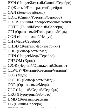
BYN (Чешуя/Желтый/Синий/Серебро)
C (Желтый/Голография/Серебро)
CAN (Зеленое яблоко)
CDIC (Синий/Розовый/Серебро)
CDLP (Синий/Серебро/Розовые точки)
CDTG (Синий/Розовый/Серебро)
CFJ (Оранжевый/Голография/Медь)
CGN (Фиолетовый/Чешуя)
CH (Медь/Серебро)
CHBD (Жёлтый/Черные точки)
CHC (Рельеф соты/Медь)
CHN (Чешуя/Медь/Серебро)
CHROM (Хром)
CJOR (Черный/Оранжевый/Золото)
CLWLP (Жёлтый/Красный/Черный)
COP (Медь)
COPHC (Рельеф соты/Медь)
COR (Оранжевый/Медь)
CPC (Черный/Серый/Серебро)
CRG (Пурпурный/Золото)
DMD (Желтый/Красный)
EB (Синий/Серебро)