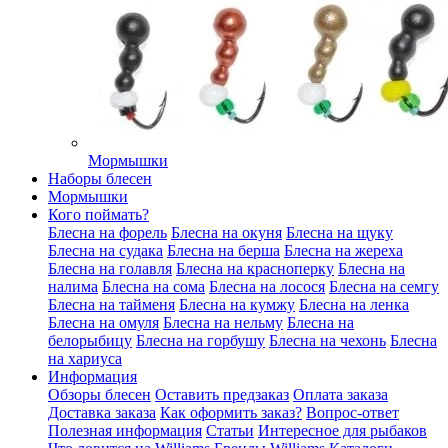
Мормышки
Наборы блесен
Мормышки
Кого поймать?
Блесна на форель
Блесна на окуня
Блесна на щуку
Блесна на судака
Блесна на берша
Блесна на жереха
Блесна на голавля
Блесна на красноперку
Блесна на
налима
Блесна на сома
Блесна на лосося
Блесна на семгу
Блесна на тайменя
Блесна на кумжу
Блесна на ленка
Блесна на омуля
Блесна на нельму
Блесна на
белорыбицу
Блесна на горбушу
Блесна на чехонь
Блесна
на хариуса
Информация
Обзоры блесен
Оставить предзаказ
Оплата заказа
Доставка заказа
Как оформить заказ?
Вопрос-ответ
Полезная информация
Статьи
Интересное для рыбаков