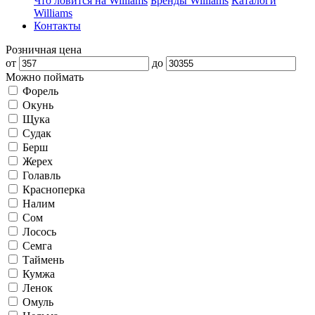
Что ловится на Williams
Бренды Williams
Каталоги
Williams
Контакты
Розничная цена
от
до
Можно поймать
Форель
Окунь
Щука
Судак
Берш
Жерех
Голавль
Красноперка
Налим
Сом
Лосось
Семга
Таймень
Кумжа
Ленок
Омуль