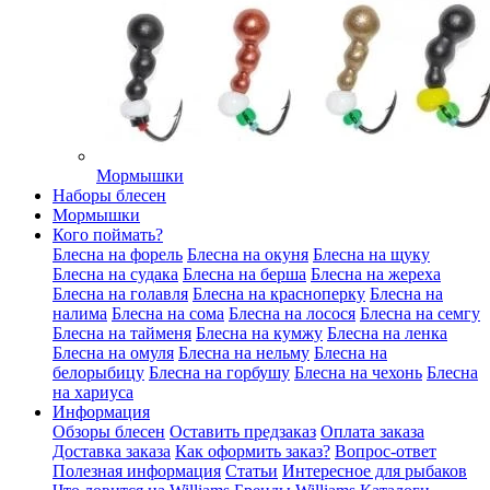
Мормышки
Наборы блесен
Мормышки
Кого поймать?
Блесна на форель
Блесна на окуня
Блесна на щуку
Блесна на судака
Блесна на берша
Блесна на жереха
Блесна на голавля
Блесна на красноперку
Блесна на
налима
Блесна на сома
Блесна на лосося
Блесна на семгу
Блесна на тайменя
Блесна на кумжу
Блесна на ленка
Блесна на омуля
Блесна на нельму
Блесна на
белорыбицу
Блесна на горбушу
Блесна на чехонь
Блесна
на хариуса
Информация
Обзоры блесен
Оставить предзаказ
Оплата заказа
Доставка заказа
Как оформить заказ?
Вопрос-ответ
Полезная информация
Статьи
Интересное для рыбаков