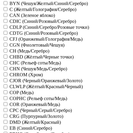
BYN (Чешуя/Желтый/Синий/Серебро)
C (Желтый/Голография/Серебро)
CAN (Зеленое яблоко)
CDIC (Синий/Розовый/Серебро)
CDLP (Синий/Серебро/Розовые точки)
CDTG (Синий/Розовый/Серебро)
CFJ (Оранжевый/Голография/Медь)
CGN (Фиолетовый/Чешуя)
CH (Медь/Серебро)
CHBD (Жёлтый/Черные точки)
CHC (Рельеф соты/Медь)
CHN (Чешуя/Медь/Серебро)
CHROM (Хром)
CJOR (Черный/Оранжевый/Золото)
CLWLP (Жёлтый/Красный/Черный)
COP (Медь)
COPHC (Рельеф соты/Медь)
COR (Оранжевый/Медь)
CPC (Черный/Серый/Серебро)
CRG (Пурпурный/Золото)
DMD (Желтый/Красный)
EB (Синий/Серебро)