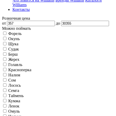
Что ловится на Williams
Бренды Williams
Каталоги
Williams
Контакты
Розничная цена
от
до
Можно поймать
Форель
Окунь
Щука
Судак
Берш
Жерех
Голавль
Красноперка
Налим
Сом
Лосось
Семга
Таймень
Кумжа
Ленок
Омуль