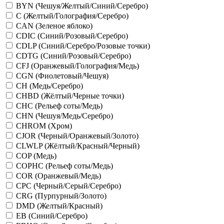
BYN (Чешуя/Желтый/Синий/Серебро)
C (Желтый/Голография/Серебро)
CAN (Зеленое яблоко)
CDIC (Синий/Розовый/Серебро)
CDLP (Синий/Серебро/Розовые точки)
CDTG (Синий/Розовый/Серебро)
CFJ (Оранжевый/Голография/Медь)
CGN (Фиолетовый/Чешуя)
CH (Медь/Серебро)
CHBD (Жёлтый/Черные точки)
CHC (Рельеф соты/Медь)
CHN (Чешуя/Медь/Серебро)
CHROM (Хром)
CJOR (Черный/Оранжевый/Золото)
CLWLP (Жёлтый/Красный/Черный)
COP (Медь)
COPHC (Рельеф соты/Медь)
COR (Оранжевый/Медь)
CPC (Черный/Серый/Серебро)
CRG (Пурпурный/Золото)
DMD (Желтый/Красный)
EB (Синий/Серебро)