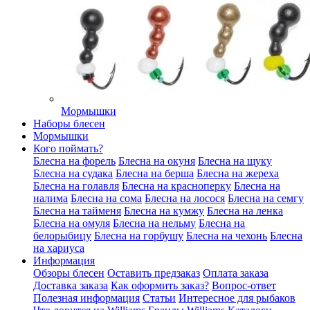
Мормышки
Наборы блесен
Мормышки
Кого поймать?
Блесна на форель
Блесна на окуня
Блесна на щуку
Блесна на судака
Блесна на берша
Блесна на жереха
Блесна на голавля
Блесна на красноперку
Блесна на
налима
Блесна на сома
Блесна на лосося
Блесна на семгу
Блесна на тайменя
Блесна на кумжу
Блесна на ленка
Блесна на омуля
Блесна на нельму
Блесна на
белорыбицу
Блесна на горбушу
Блесна на чехонь
Блесна
на хариуса
Информация
Обзоры блесен
Оставить предзаказ
Оплата заказа
Доставка заказа
Как оформить заказ?
Вопрос-ответ
Полезная информация
Статьи
Интересное для рыбаков