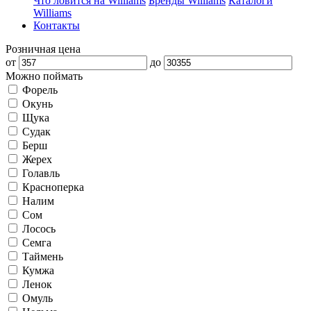
Что ловится на Williams
Бренды Williams
Каталоги
Williams
Контакты
Розничная цена
от
до
Можно поймать
Форель
Окунь
Щука
Судак
Берш
Жерех
Голавль
Красноперка
Налим
Сом
Лосось
Семга
Таймень
Кумжа
Ленок
Омуль