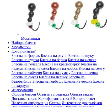
Мормышки
Наборы блесен
Мормышки
Кого поймать?
Блесна на форель
Блесна на окуня
Блесна на щуку
Блесна на судака
Блесна на берша
Блесна на жереха
Блесна на голавля
Блесна на красноперку
Блесна на
налима
Блесна на сома
Блесна на лосося
Блесна на семгу
Блесна на тайменя
Блесна на кумжу
Блесна на ленка
Блесна на омуля
Блесна на нельму
Блесна на
белорыбицу
Блесна на горбушу
Блесна на чехонь
Блесна
на хариуса
Информация
Обзоры блесен
Оставить предзаказ
Оплата заказа
Доставка заказа
Как оформить заказ?
Вопрос-ответ
Полезная информация
Статьи
Интересное для рыбаков