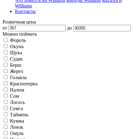
Что ловится на Williams
Бренды Williams
Каталоги
Williams
Контакты
Розничная цена
от
до
Можно поймать
Форель
Окунь
Щука
Судак
Берш
Жерех
Голавль
Красноперка
Налим
Сом
Лосось
Семга
Таймень
Кумжа
Ленок
Омуль