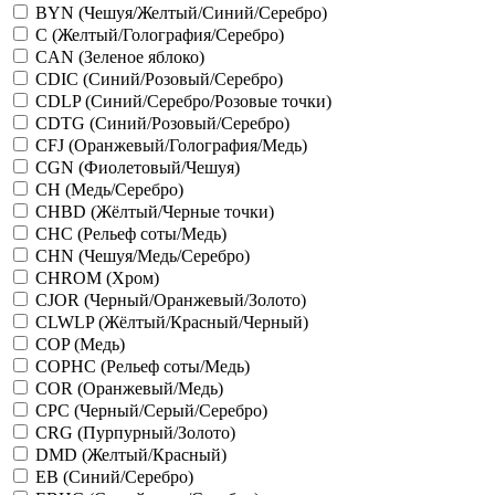
BYN (Чешуя/Желтый/Синий/Серебро)
C (Желтый/Голография/Серебро)
CAN (Зеленое яблоко)
CDIC (Синий/Розовый/Серебро)
CDLP (Синий/Серебро/Розовые точки)
CDTG (Синий/Розовый/Серебро)
CFJ (Оранжевый/Голография/Медь)
CGN (Фиолетовый/Чешуя)
CH (Медь/Серебро)
CHBD (Жёлтый/Черные точки)
CHC (Рельеф соты/Медь)
CHN (Чешуя/Медь/Серебро)
CHROM (Хром)
CJOR (Черный/Оранжевый/Золото)
CLWLP (Жёлтый/Красный/Черный)
COP (Медь)
COPHC (Рельеф соты/Медь)
COR (Оранжевый/Медь)
CPC (Черный/Серый/Серебро)
CRG (Пурпурный/Золото)
DMD (Желтый/Красный)
EB (Синий/Серебро)