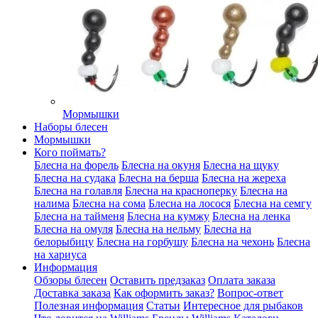
Мормышки
Наборы блесен
Мормышки
Кого поймать?
Блесна на форель
Блесна на окуня
Блесна на щуку
Блесна на судака
Блесна на берша
Блесна на жереха
Блесна на голавля
Блесна на красноперку
Блесна на
налима
Блесна на сома
Блесна на лосося
Блесна на семгу
Блесна на тайменя
Блесна на кумжу
Блесна на ленка
Блесна на омуля
Блесна на нельму
Блесна на
белорыбицу
Блесна на горбушу
Блесна на чехонь
Блесна
на хариуса
Информация
Обзоры блесен
Оставить предзаказ
Оплата заказа
Доставка заказа
Как оформить заказ?
Вопрос-ответ
Полезная информация
Статьи
Интересное для рыбаков