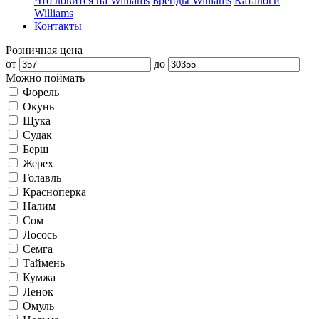
Что ловится на Williams
Бренды Williams
Каталоги
Williams
Контакты
Розничная цена
от
до
Можно поймать
Форель
Окунь
Щука
Судак
Берш
Жерех
Голавль
Красноперка
Налим
Сом
Лосось
Семга
Таймень
Кумжа
Ленок
Омуль