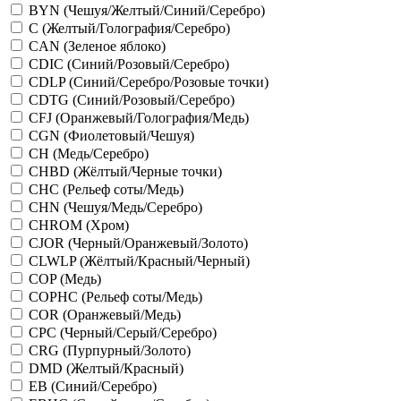
BYN (Чешуя/Желтый/Синий/Серебро)
C (Желтый/Голография/Серебро)
CAN (Зеленое яблоко)
CDIC (Синий/Розовый/Серебро)
CDLP (Синий/Серебро/Розовые точки)
CDTG (Синий/Розовый/Серебро)
CFJ (Оранжевый/Голография/Медь)
CGN (Фиолетовый/Чешуя)
CH (Медь/Серебро)
CHBD (Жёлтый/Черные точки)
CHC (Рельеф соты/Медь)
CHN (Чешуя/Медь/Серебро)
CHROM (Хром)
CJOR (Черный/Оранжевый/Золото)
CLWLP (Жёлтый/Красный/Черный)
COP (Медь)
COPHC (Рельеф соты/Медь)
COR (Оранжевый/Медь)
CPC (Черный/Серый/Серебро)
CRG (Пурпурный/Золото)
DMD (Желтый/Красный)
EB (Синий/Серебро)