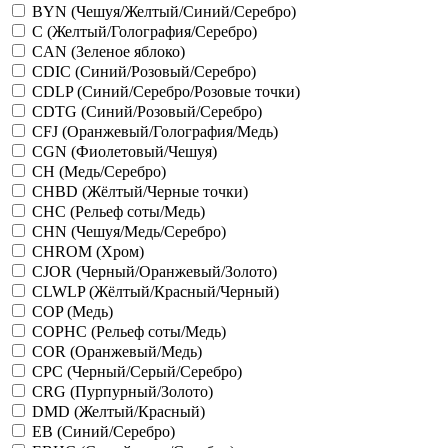
BYN (Чешуя/Желтый/Синий/Серебро)
C (Желтый/Голография/Серебро)
CAN (Зеленое яблоко)
CDIC (Синий/Розовый/Серебро)
CDLP (Синий/Серебро/Розовые точки)
CDTG (Синий/Розовый/Серебро)
CFJ (Оранжевый/Голография/Медь)
CGN (Фиолетовый/Чешуя)
CH (Медь/Серебро)
CHBD (Жёлтый/Черные точки)
CHC (Рельеф соты/Медь)
CHN (Чешуя/Медь/Серебро)
CHROM (Хром)
CJOR (Черный/Оранжевый/Золото)
CLWLP (Жёлтый/Красный/Черный)
COP (Медь)
COPHC (Рельеф соты/Медь)
COR (Оранжевый/Медь)
CPC (Черный/Серый/Серебро)
CRG (Пурпурный/Золото)
DMD (Желтый/Красный)
EB (Синий/Серебро)