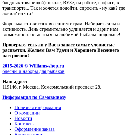
бледных товарищей): школе, ВУЗе, на работе, в офисе, в
транспорте... Так и хочется подойти, спросить - ну как? где
ловил? на что?
Форелька готовится к весенним играм. Набирает силы и
активность. День стремительно удлиняется и дарит нам
возможность оставаться на любимой Рыбалке подольше!
Проверьте, есть ли у Вас в запасе самые уловистые
расцветки. Желаем Вам Удачи и Хорошего Весеннего
настроения!
2015-2026 ©
Williams-shop.ru
блесны и наборы для рыбаков
Наш адрес:
119146, г.
Москва
,
Комсомольский проспект 28.
Информация по Самовывозу
Полезная информация
О компании
Новости
Контакты
Оформление заказа
Вопрос-ответ