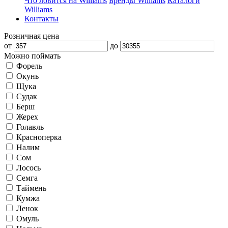
Что ловится на Williams
Бренды Williams
Каталоги
Williams
Контакты
Розничная цена
от
до
Можно поймать
Форель
Окунь
Щука
Судак
Берш
Жерех
Голавль
Красноперка
Налим
Сом
Лосось
Семга
Таймень
Кумжа
Ленок
Омуль