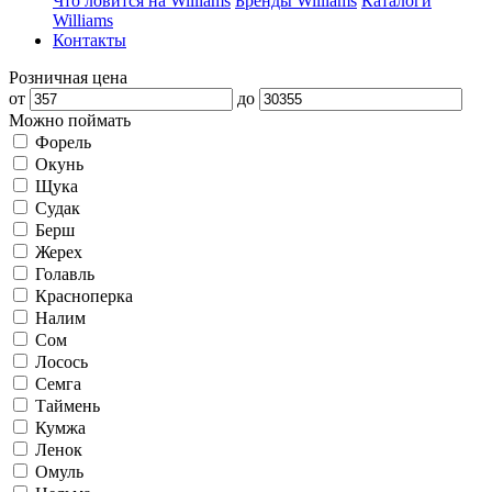
Что ловится на Williams
Бренды Williams
Каталоги
Williams
Контакты
Розничная цена
от
до
Можно поймать
Форель
Окунь
Щука
Судак
Берш
Жерех
Голавль
Красноперка
Налим
Сом
Лосось
Семга
Таймень
Кумжа
Ленок
Омуль