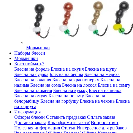
Мормышки
Наборы блесен
Мормышки
Кого поймать?
Блесна на форель
Блесна на окуня
Блесна на щуку
Блесна на судака
Блесна на берша
Блесна на жереха
Блесна на голавля
Блесна на красноперку
Блесна на
налима
Блесна на сома
Блесна на лосося
Блесна на семгу
Блесна на тайменя
Блесна на кумжу
Блесна на ленка
Блесна на омуля
Блесна на нельму
Блесна на
белорыбицу
Блесна на горбушу
Блесна на чехонь
Блесна
на хариуса
Информация
Обзоры блесен
Оставить предзаказ
Оплата заказа
Доставка заказа
Как оформить заказ?
Вопрос-ответ
Полезная информация
Статьи
Интересное для рыбаков