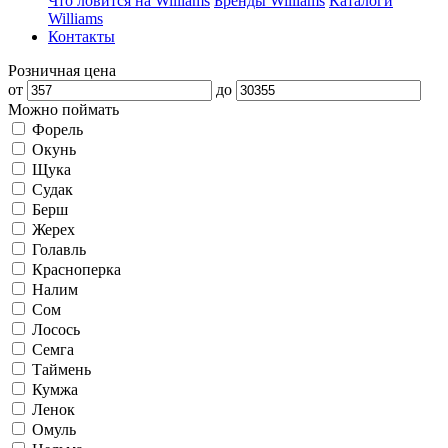
Что ловится на Williams
Бренды Williams
Каталоги
Williams
Контакты
Розничная цена
от
до
Можно поймать
Форель
Окунь
Щука
Судак
Берш
Жерех
Голавль
Красноперка
Налим
Сом
Лосось
Семга
Таймень
Кумжа
Ленок
Омуль