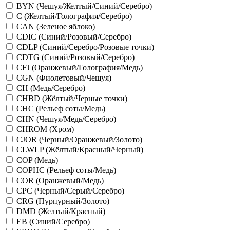
BYN (Чешуя/Желтый/Синий/Серебро)
C (Желтый/Голография/Серебро)
CAN (Зеленое яблоко)
CDIC (Синий/Розовый/Серебро)
CDLP (Синий/Серебро/Розовые точки)
CDTG (Синий/Розовый/Серебро)
CFJ (Оранжевый/Голография/Медь)
CGN (Фиолетовый/Чешуя)
CH (Медь/Серебро)
CHBD (Жёлтый/Черные точки)
CHC (Рельеф соты/Медь)
CHN (Чешуя/Медь/Серебро)
CHROM (Хром)
CJOR (Черный/Оранжевый/Золото)
CLWLP (Жёлтый/Красный/Черный)
COP (Медь)
COPHC (Рельеф соты/Медь)
COR (Оранжевый/Медь)
CPC (Черный/Серый/Серебро)
CRG (Пурпурный/Золото)
DMD (Желтый/Красный)
EB (Синий/Серебро)