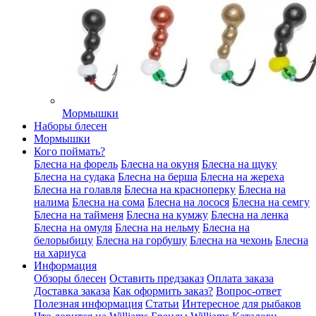
Мормышки
Наборы блесен
Мормышки
Кого поймать?
Блесна на форель
Блесна на окуня
Блесна на щуку
Блесна на судака
Блесна на берша
Блесна на жереха
Блесна на голавля
Блесна на красноперку
Блесна на
налима
Блесна на сома
Блесна на лосося
Блесна на семгу
Блесна на тайменя
Блесна на кумжу
Блесна на ленка
Блесна на омуля
Блесна на нельму
Блесна на
белорыбицу
Блесна на горбушу
Блесна на чехонь
Блесна
на хариуса
Информация
Обзоры блесен
Оставить предзаказ
Оплата заказа
Доставка заказа
Как оформить заказ?
Вопрос-ответ
Полезная информация
Статьи
Интересное для рыбаков