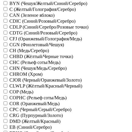
BYN (Чешуя/Желтый/Синий/Серебро)
C (Желтый/Голография/Серебро)
CAN (Зеленое яблоко)
CDIC (Синий/Розовый/Серебро)
CDLP (Синий/Серебро/Розовые точки)
CDTG (Синий/Розовый/Серебро)
CFJ (Оранжевый/Голография/Медь)
CGN (Фиолетовый/Чешуя)
CH (Медь/Серебро)
CHBD (Жёлтый/Черные точки)
CHC (Рельеф соты/Медь)
CHN (Чешуя/Медь/Серебро)
CHROM (Хром)
CJOR (Черный/Оранжевый/Золото)
CLWLP (Жёлтый/Красный/Черный)
COP (Медь)
COPHC (Рельеф соты/Медь)
COR (Оранжевый/Медь)
CPC (Черный/Серый/Серебро)
CRG (Пурпурный/Золото)
DMD (Желтый/Красный)
EB (Синий/Серебро)