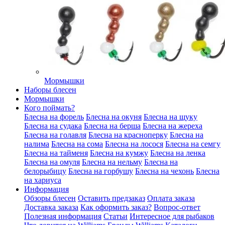
Мормышки
Наборы блесен
Мормышки
Кого поймать?
Блесна на форель
Блесна на окуня
Блесна на щуку
Блесна на судака
Блесна на берша
Блесна на жереха
Блесна на голавля
Блесна на красноперку
Блесна на
налима
Блесна на сома
Блесна на лосося
Блесна на семгу
Блесна на тайменя
Блесна на кумжу
Блесна на ленка
Блесна на омуля
Блесна на нельму
Блесна на
белорыбицу
Блесна на горбушу
Блесна на чехонь
Блесна
на хариуса
Информация
Обзоры блесен
Оставить предзаказ
Оплата заказа
Доставка заказа
Как оформить заказ?
Вопрос-ответ
Полезная информация
Статьи
Интересное для рыбаков