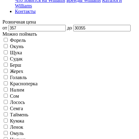
Что ловится на Williams
Бренды Williams
Каталоги
Williams
Контакты
Розничная цена
от
до
Можно поймать
Форель
Окунь
Щука
Судак
Берш
Жерех
Голавль
Красноперка
Налим
Сом
Лосось
Семга
Таймень
Кумжа
Ленок
Омуль