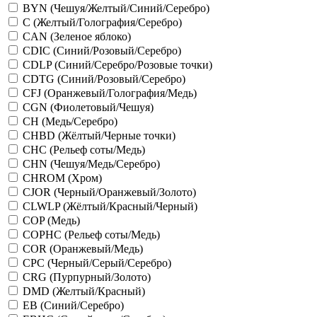
BYN (Чешуя/Желтый/Синий/Серебро)
C (Желтый/Голография/Серебро)
CAN (Зеленое яблоко)
CDIC (Синий/Розовый/Серебро)
CDLP (Синий/Серебро/Розовые точки)
CDTG (Синий/Розовый/Серебро)
CFJ (Оранжевый/Голография/Медь)
CGN (Фиолетовый/Чешуя)
CH (Медь/Серебро)
CHBD (Жёлтый/Черные точки)
CHC (Рельеф соты/Медь)
CHN (Чешуя/Медь/Серебро)
CHROM (Хром)
CJOR (Черный/Оранжевый/Золото)
CLWLP (Жёлтый/Красный/Черный)
COP (Медь)
COPHC (Рельеф соты/Медь)
COR (Оранжевый/Медь)
CPC (Черный/Серый/Серебро)
CRG (Пурпурный/Золото)
DMD (Желтый/Красный)
EB (Синий/Серебро)