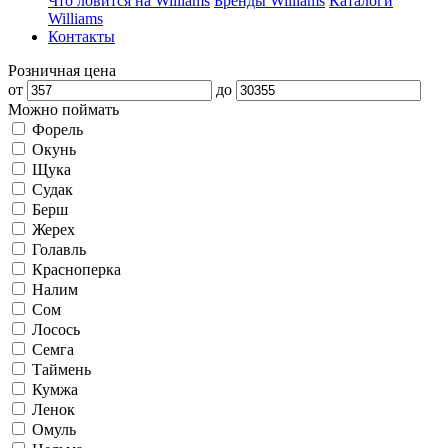
Что ловится на Williams
Бренды Williams
Каталоги
Williams
Контакты
Розничная цена
от
до
Можно поймать
Форель
Окунь
Щука
Судак
Берш
Жерех
Голавль
Красноперка
Налим
Сом
Лосось
Семга
Таймень
Кумжа
Ленок
Омуль