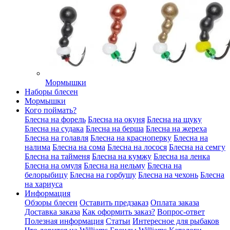
Мормышки
Наборы блесен
Мормышки
Кого поймать?
Блесна на форель
Блесна на окуня
Блесна на щуку
Блесна на судака
Блесна на берша
Блесна на жереха
Блесна на голавля
Блесна на красноперку
Блесна на
налима
Блесна на сома
Блесна на лосося
Блесна на семгу
Блесна на тайменя
Блесна на кумжу
Блесна на ленка
Блесна на омуля
Блесна на нельму
Блесна на
белорыбицу
Блесна на горбушу
Блесна на чехонь
Блесна
на хариуса
Информация
Обзоры блесен
Оставить предзаказ
Оплата заказа
Доставка заказа
Как оформить заказ?
Вопрос-ответ
Полезная информация
Статьи
Интересное для рыбаков