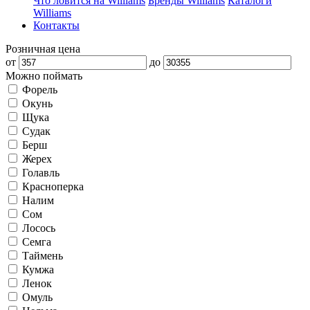
Что ловится на Williams
Бренды Williams
Каталоги
Williams
Контакты
Розничная цена
от
до
Можно поймать
Форель
Окунь
Щука
Судак
Берш
Жерех
Голавль
Красноперка
Налим
Сом
Лосось
Семга
Таймень
Кумжа
Ленок
Омуль