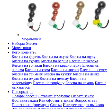
Мормышки
Наборы блесен
Мормышки
Кого поймать?
Блесна на форель
Блесна на окуня
Блесна на щуку
Блесна на судака
Блесна на берша
Блесна на жереха
Блесна на голавля
Блесна на красноперку
Блесна на
налима
Блесна на сома
Блесна на лосося
Блесна на семгу
Блесна на тайменя
Блесна на кумжу
Блесна на ленка
Блесна на омуля
Блесна на нельму
Блесна на
белорыбицу
Блесна на горбушу
Блесна на чехонь
Блесна
на хариуса
Информация
Обзоры блесен
Оставить предзаказ
Оплата заказа
Доставка заказа
Как оформить заказ?
Вопрос-ответ
Полезная информация
Статьи
Интересное для рыбаков