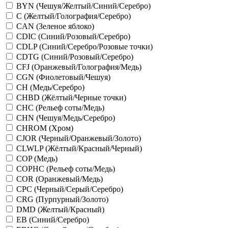
BYN (Чешуя/Желтый/Синий/Серебро)
C (Желтый/Голография/Серебро)
CAN (Зеленое яблоко)
CDIC (Синий/Розовый/Серебро)
CDLP (Синий/Серебро/Розовые точки)
CDTG (Синий/Розовый/Серебро)
CFJ (Оранжевый/Голография/Медь)
CGN (Фиолетовый/Чешуя)
CH (Медь/Серебро)
CHBD (Жёлтый/Черные точки)
CHC (Рельеф соты/Медь)
CHN (Чешуя/Медь/Серебро)
CHROM (Хром)
CJOR (Черный/Оранжевый/Золото)
CLWLP (Жёлтый/Красный/Черный)
COP (Медь)
COPHC (Рельеф соты/Медь)
COR (Оранжевый/Медь)
CPC (Черный/Серый/Серебро)
CRG (Пурпурный/Золото)
DMD (Желтый/Красный)
EB (Синий/Серебро)