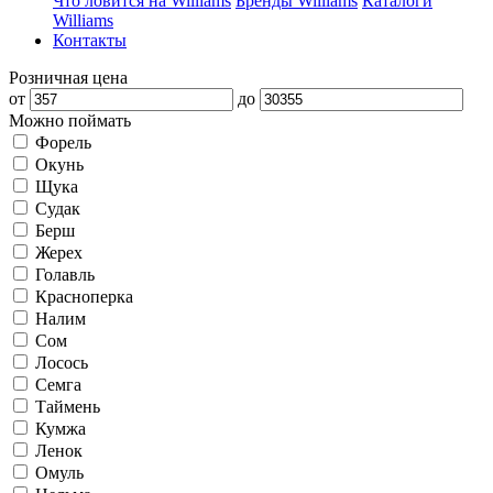
Что ловится на Williams
Бренды Williams
Каталоги
Williams
Контакты
Розничная цена
от
до
Можно поймать
Форель
Окунь
Щука
Судак
Берш
Жерех
Голавль
Красноперка
Налим
Сом
Лосось
Семга
Таймень
Кумжа
Ленок
Омуль