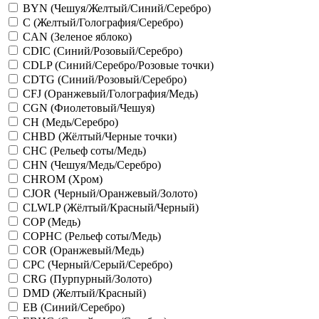
BYN (Чешуя/Желтый/Синий/Серебро)
C (Желтый/Голография/Серебро)
CAN (Зеленое яблоко)
CDIC (Синий/Розовый/Серебро)
CDLP (Синий/Серебро/Розовые точки)
CDTG (Синий/Розовый/Серебро)
CFJ (Оранжевый/Голография/Медь)
CGN (Фиолетовый/Чешуя)
CH (Медь/Серебро)
CHBD (Жёлтый/Черные точки)
CHC (Рельеф соты/Медь)
CHN (Чешуя/Медь/Серебро)
CHROM (Хром)
CJOR (Черный/Оранжевый/Золото)
CLWLP (Жёлтый/Красный/Черный)
COP (Медь)
COPHC (Рельеф соты/Медь)
COR (Оранжевый/Медь)
CPC (Черный/Серый/Серебро)
CRG (Пурпурный/Золото)
DMD (Желтый/Красный)
EB (Синий/Серебро)