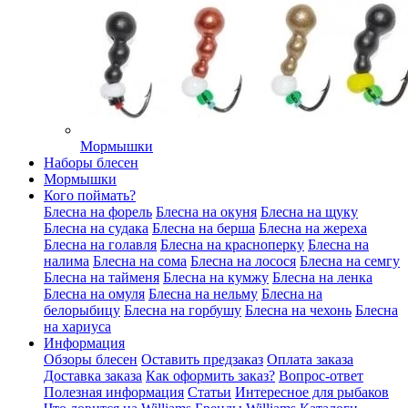
Мормышки
Наборы блесен
Мормышки
Кого поймать?
Блесна на форель
Блесна на окуня
Блесна на щуку
Блесна на судака
Блесна на берша
Блесна на жереха
Блесна на голавля
Блесна на красноперку
Блесна на
налима
Блесна на сома
Блесна на лосося
Блесна на семгу
Блесна на тайменя
Блесна на кумжу
Блесна на ленка
Блесна на омуля
Блесна на нельму
Блесна на
белорыбицу
Блесна на горбушу
Блесна на чехонь
Блесна
на хариуса
Информация
Обзоры блесен
Оставить предзаказ
Оплата заказа
Доставка заказа
Как оформить заказ?
Вопрос-ответ
Полезная информация
Статьи
Интересное для рыбаков